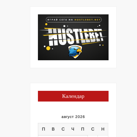
Календар
август 2026
П
В
С
Ч
П
С
Н