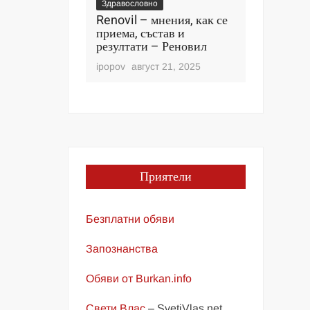
Здравословно
Здравослов
р храни,
Renovil – мнения, как се
Detoketo
силят
приема, състав и
клиенти, 
и ще подобрят
резултати – Реновил
производ
аве
Детокетоз
ipopov
август 21, 2025
ври 11, 2025
ipopov
авгу
Приятели
Безплатни обяви
Запознанства
Обяви от Burkan.info
Свети Влас
– SvetiVlas.net