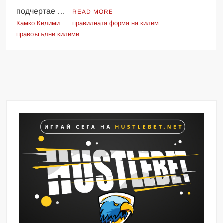
подчертае …
READ MORE
Камко Килими
правилната форма на килим
правоъгълни килими