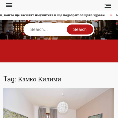
Skip
to
, които ще засилят имунитета и ще подобрят общото здраве
Re
content
Search
MODERADESIGN.
Tag:
Камко Килими