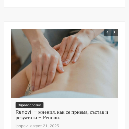
Здравословно
Зд
Renovil – мнения, как се приема, състав и
De
резултати – Реновил
пр
ipopov
август 21, 2025
ipo