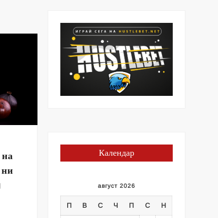
Календар
 на
 ни
g
август 2026
П
В
С
Ч
П
С
Н