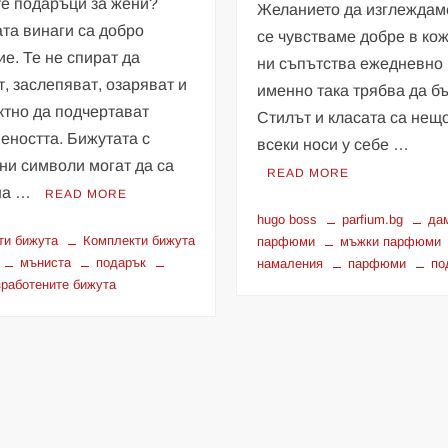
е подаръци за жени?
Желанието да изглеждам
та винаги са добро
се чувстваме добре в ко
е. Те не спират да
ни съпътства ежедневно 
т, заслепяват, озаряват и
именно така трябва да бъ
тно да подчертават
Стилът и класата са нещо
еността. Бижутата с
всеки носи у себе …
ни символи могат да са
READ MORE
 на …
READ MORE
hugo boss
parfium.bg
да
ти бижута
Комплекти бижута
парфюми
мъжки парфюми
мъниста
подарък
намаления
парфюми
по
зработените бижута