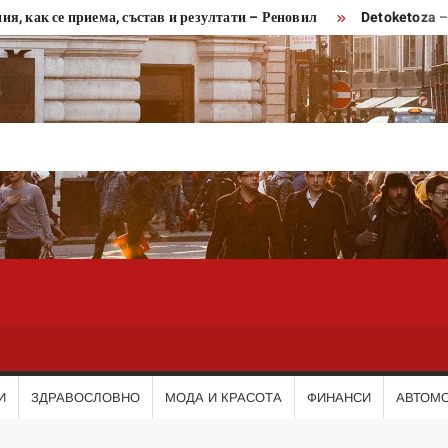
ак се приема, състав и резултати – Реновил
Detoketoza – мнен
И
ЗДРАВОСЛОВНО
МОДА И КРАСОТА
ФИНАНСИ
АВТОМ