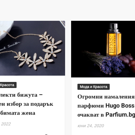
 Красота
Мода и Красота
лекти бижута –
Огромни намаления
ен избор за подарък
парфюми Hugo Boss
юбимата жена
очакват в Parfium.b
 2022
юни 24, 2020