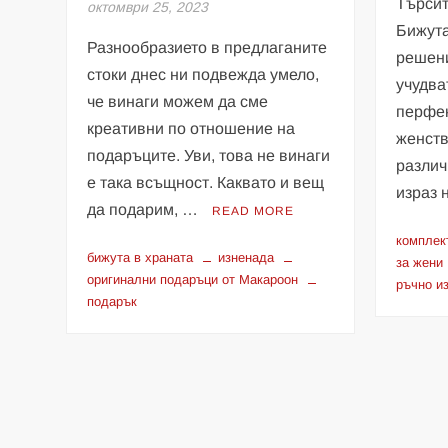
Търсит
октомври 25, 2023
Бижута
Разнообразието в предлаганите
решени
стоки днес ни подвежда умело,
учудва
че винаги можем да сме
перфек
креативни по отношение на
женств
подаръците. Уви, това не винаги
различ
е така всъщност. Каквато и вещ
израз
да подарим, …
READ MORE
комплек
бижута в храната
изненада
за жени
оригинални подаръци от Макароон
ръчно и
подарък