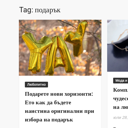
Tag:
подарък
Мода и
Любопитно
Комп
Подарете нови хоризонти:
чудес
Ето как да бъдете
на л
наистина оригинални при
юли 28,
избора на подарък