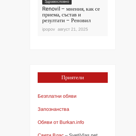
Здравословно
Здравослов
р храни,
Renovil – мнения, как се
Detoketo
силят
приема, състав и
клиенти, 
и ще подобрят
резултати – Реновил
производ
аве
Детокетоз
ipopov
август 21, 2025
ври 11, 2025
ipopov
авгу
Приятели
Безплатни обяви
Запознанства
Обяви от Burkan.info
Свети Влас
– SvetiVlas.net