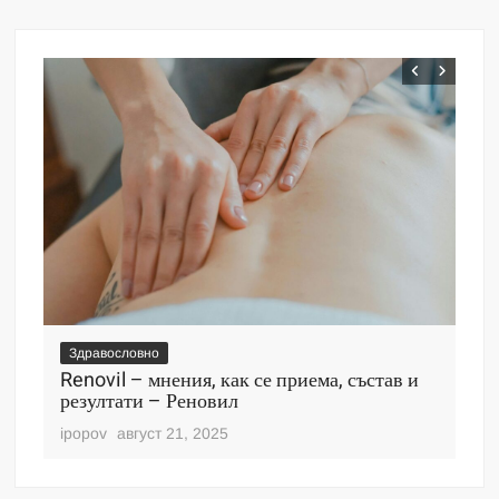
Здравословно
Зд
Renovil – мнения, как се приема, състав и
De
резултати – Реновил
пр
ipopov
август 21, 2025
ipo