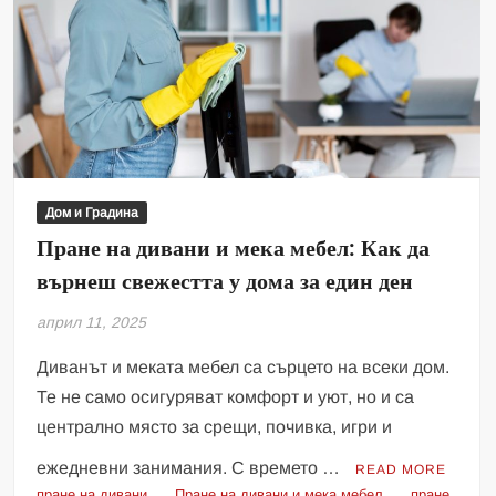
Дом и Градина
Пране на дивани и мека мебел: Как да
върнеш свежестта у дома за един ден
април 11, 2025
Диванът и меката мебел са сърцето на всеки дом.
Те не само осигуряват комфорт и уют, но и са
централно място за срещи, почивка, игри и
ежедневни занимания. С времето …
READ MORE
пране на дивани
Пране на дивани и мека мебел
пране