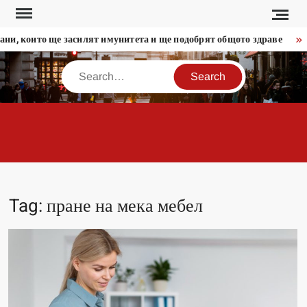
Skip
to
ни, които ще засилят имунитета и ще подобрят общото здраве
content
Search
MODERADESIGN.
Tag:
пране на мека мебел