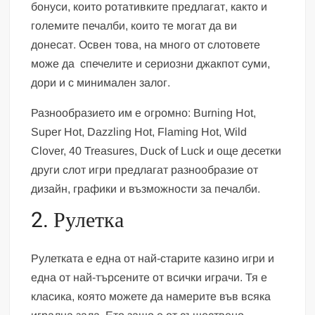
бонуси, които ротативките предлагат, както и
големите печалби, които те могат да ви
донесат. Освен това, на много от слотовете
може да спечелите и сериозни джакпот суми,
дори и с минимален залог.
Разнообразието им е огромно: Burning Hot,
Super Hot, Dazzling Hot, Flaming Hot, Wild
Clover, 40 Treasures, Duck of Luck и още десетки
други слот игри предлагат разнообразие от
дизайн, графики и възможности за печалби.
2. Рулетка
Рулетката е една от най-старите казино игри и
една от най-търсените от всички играчи. Тя е
класика, която можете да намерите във всяка