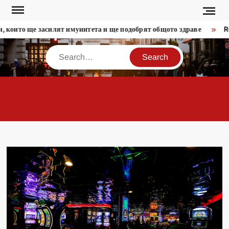
Skip
to
 които ще засилят имунитета и ще подобрят общото здраве
Ren
content
Search
MODERADESIGN.