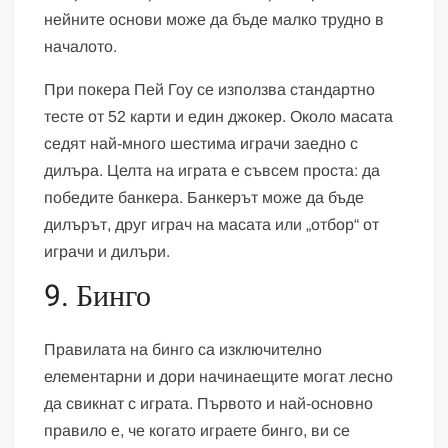
нейните основи може да бъде малко трудно в
началото.
При покера Пей Гоу се използва стандартно
тесте от 52 карти и един джокер. Около масата
седят най-много шестима играчи заедно с
дилъра. Целта на играта е съвсем проста: да
победите банкера. Банкерът може да бъде
дилърът, друг играч на масата или „отбор“ от
играчи и дилъри.
9. Бинго
Правилата на бинго са изключително
елементарни и дори начинаещите могат лесно
да свикнат с играта. Първото и най-основно
правило е, че когато играете бинго, ви се