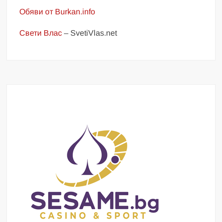
Обяви от Burkan.info
Свети Влас
– SvetiVlas.net