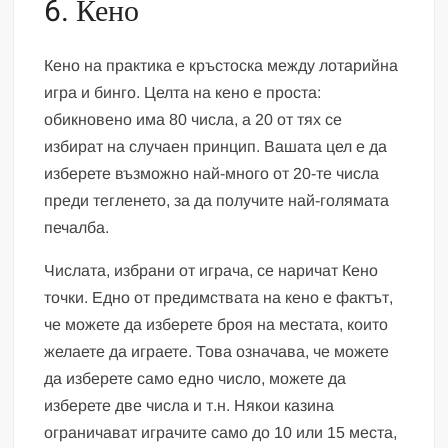
6. Кено
Кено на практика е кръстоска между лотарийна
игра и бинго. Целта на кено е проста:
обикновено има 80 числа, а 20 от тях се
избират на случаен принцип. Вашата цел е да
изберете възможно най-много от 20-те числа
преди тегленето, за да получите най-голямата
печалба.
Числата, избрани от играча, се наричат Кено
точки. Едно от предимствата на кено е фактът,
че можете да изберете броя на местата, които
желаете да играете. Това означава, че можете
да изберете само едно число, можете да
изберете две числа и т.н. Някои казина
ограничават играчите само до 10 или 15 места,