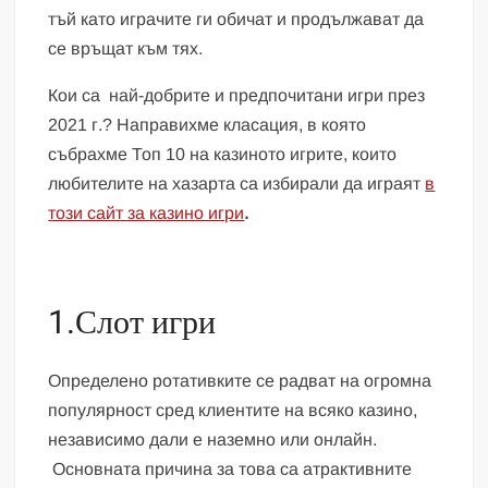
тъй като играчите ги обичат и продължават да
се връщат към тях.
Кои са най-добрите и предпочитани игри през
2021 г.? Направихме класация, в която
събрахме Топ 10 на казиното игрите, които
любителите на хазарта са избирали да играят
в
този сайт за казино игри
.
1.Слот игри
Определено ротативките се радват на огромна
популярност сред клиентите на всяко казино,
независимо дали е наземно или онлайн.
Основната причина за това са атрактивните