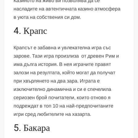
Казиното на живо ви позволява да се
насладите на автентичната казино атмосфера
в уюта на собствения си дом.
4. Крапс
Крапсът е забавна и увлекателна игра със
зарове. Тази игра произлиза от древен Рим и
има дълга история. В нея играчите правят
залози на резултата, който могат да получат
при хвърлянето на два зара. Играта е
изключително динамична и си е спечелила
сериозен брой почитатели, които отново я
подреждат в топ 10 на най-предпочитаните
игри сред любителите на хазарта.
5. Бакара