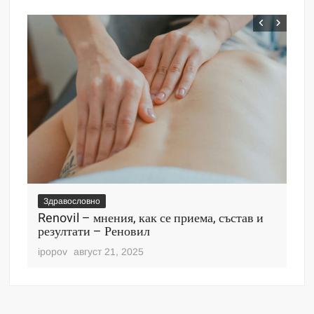
Здравословно
Зд
Renovil – мнения, как се приема, състав и
De
резултати – Реновил
пр
ipopov
август 21, 2025
ipo