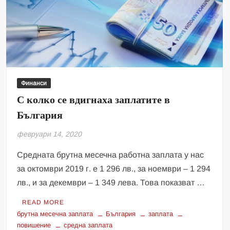
Финанси
С колко се вдигнаха заплатите в
България
февруари 14, 2020
Средната брутна месечна работна заплата у нас
за октомври 2019 г. е 1 296 лв., за ноември – 1 294
лв., и за декември – 1 349 лева. Това показват …
READ MORE
брутна месечна заплата
България
заплата
повишение
средна заплата