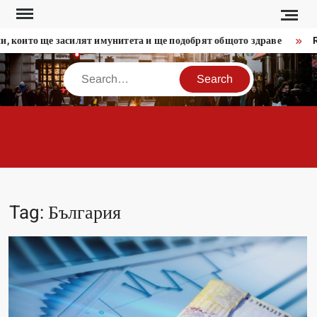
Skip
to
, които ще засилят имунитета и ще подобрят общото здраве
Re
content
Search
MODERADESIGN.
Tag:
България