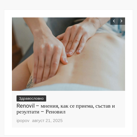
Здравословно
Зд
Renovil – мнения, как се приема, състав и
De
резултати – Реновил
пр
ipopov
август 21, 2025
ipo