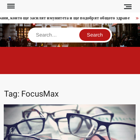
Skip
to
ани, които ще засилят имунитета и ще подобрят общото здраве
content
Search
MODERADESIGN.
Tag:
FocusMax