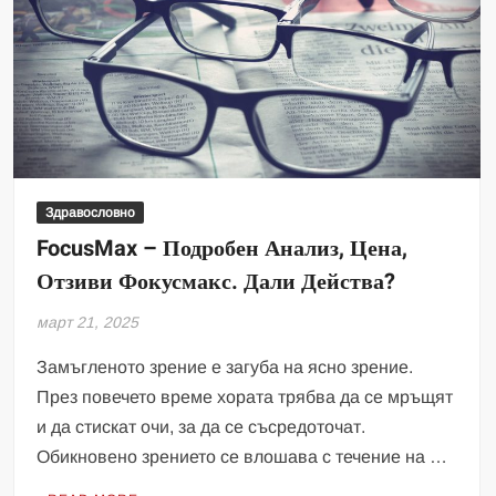
Здравословно
FocusMax – Подробен Анализ, Цена,
Отзиви Фокусмакс. Дали Действа?
март 21, 2025
Замъгленото зрение е загуба на ясно зрение.
През повечето време хората трябва да се мръщят
и да стискат очи, за да се съсредоточат.
Обикновено зрението се влошава с течение на …