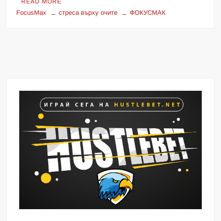
READ MORE
FocusMax
стреса върху очите
ФОКУСМАК